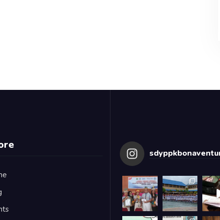
ore
sdyppkbonaventur
me
g
nts