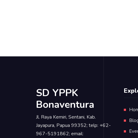
SD YPPK
Expl
Bonaventura
Ho
Jl. Raya Kemiri, Sentani, Kab.
Blo
Jayapura, Papua 99352; telp: +62-
Eve
967-5191862; email: