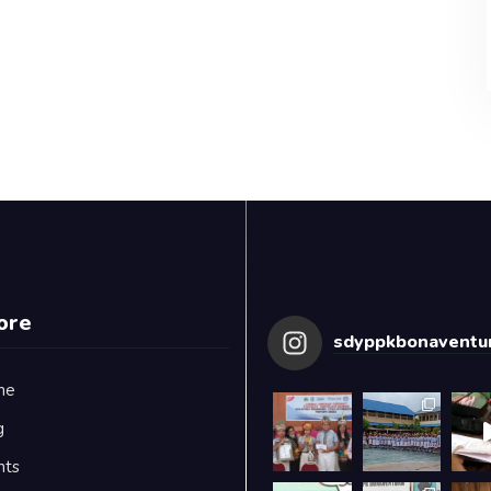
ore
sdyppkbonaventur
me
g
nts