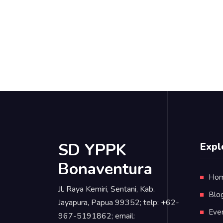
SD YPPK
Expl
Bonaventura
Ho
Jl. Raya Kemiri, Sentani, Kab.
Blo
Jayapura, Papua 99352; telp: +62-
Eve
967-5191862; email: