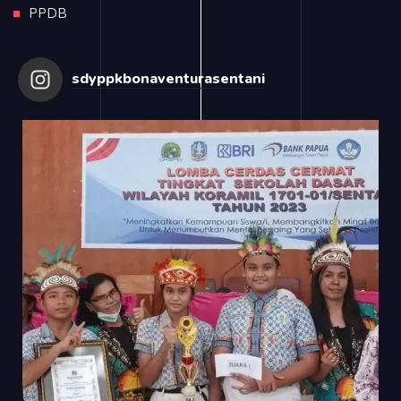
PPDB
sdyppkbonaventurasentani