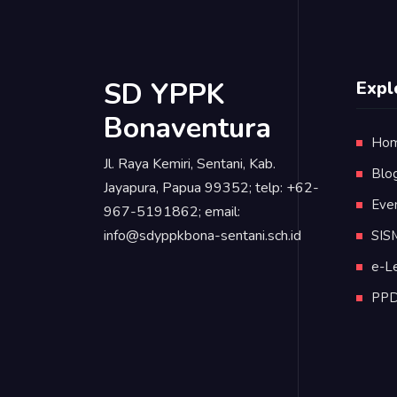
SD YPPK
Expl
Bonaventura
Ho
Jl. Raya Kemiri, Sentani, Kab.
Blo
Jayapura, Papua 99352; telp: +62-
Eve
967-5191862; email:
info@sdyppkbona-sentani.sch.id
SIS
e-L
PP