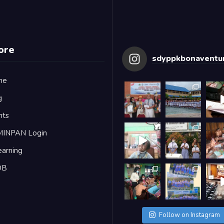
ore
sdyppkbonaventur
me
g
nts
MINPAN Login
earning
DB
Follow on Instagram