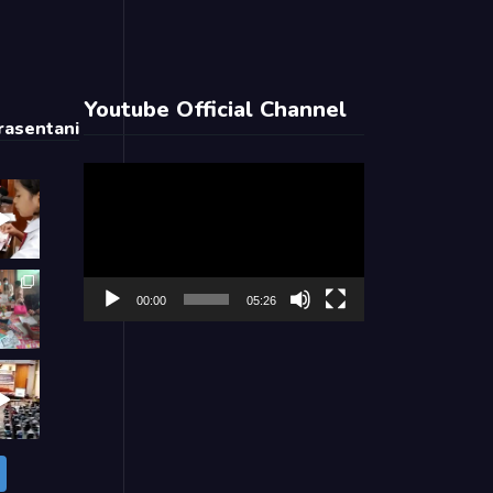
Youtube Official Channel
asentani
Video
Player
00:00
05:26