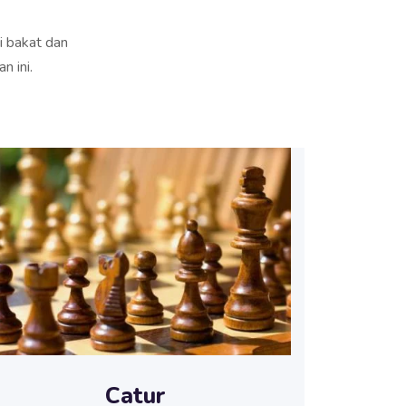
ai bakat dan
n ini.
Catur