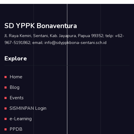
SD YPPK Bonaventura
Jl. Raya Kemiri, Sentani, Kab. Jayapura, Papua 99352; telp: +62-
967-5191862; email: info@sdyppkbona-sentani.sch.id
Explore
Home
Blog
Events
SISMINPAN Login
e-Learning
PPDB